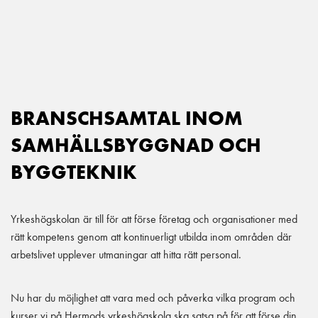
Main Navigation
BRANSCHSAMTAL INOM
SAMHÄLLSBYGGNAD OCH
BYGGTEKNIK
Yrkeshögskolan är till för att förse företag och organisationer med
rätt kompetens genom att kontinuerligt utbilda inom områden där
arbetslivet upplever utmaningar att hitta rätt personal.
Nu har du möjlighet att vara med och påverka vilka program och
kurser vi på Hermods yrkeshögskola ska satsa på för att förse din