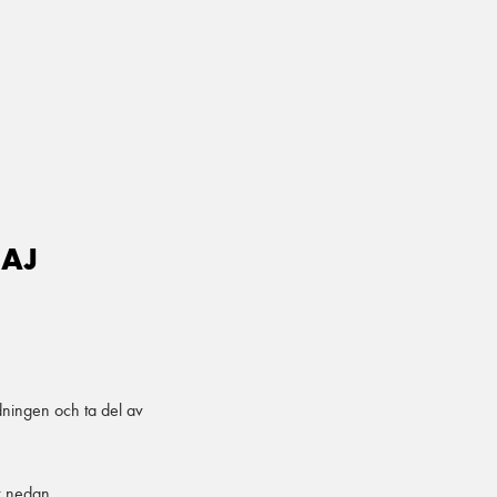
MAJ
dningen och ta del av
r nedan.