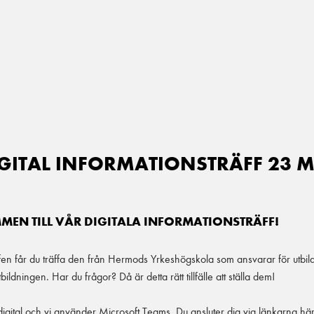
GITAL INFORMATIONSTRÄFF 23 
EN TILL VÅR DIGITALA INFORMATIONSTRÄFF!
fen får du träffa den från Hermods Yrkeshögskola som ansvarar för utbil
bildningen. Har du frågor? Då är detta rätt tillfälle att ställa dem!
 digital och vi använder Microsoft Teams. Du ansluter dig via länkarna hä