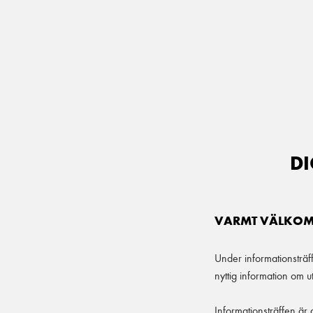
Main Navigation
DI
VARMT VÄLKOMM
Under informationsträf
nyttig information om ut
Informationsträffen är