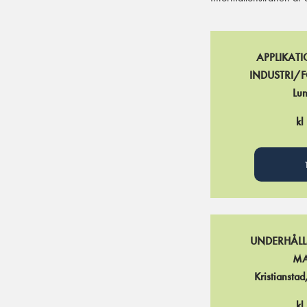
APPLIKAT
INDUSTRI
Lu
kl
UNDERHÅLL
MA
Kristiansta
kl