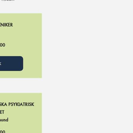
KNIKER
.00
K
KA PSYKIATRISK
ET
sund
.00