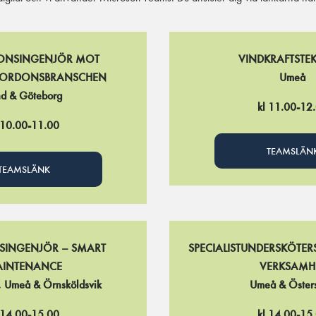
IONSINGENJÖR MOT
VINDKRAFTSTE
/FORDONSBRANSCHEN
Umeå
nd & Göteborg
kl 11.00-12
 10.00-11.00
TEAMSLÄN
TEAMSLÄNK
SINGENJÖR – SMART
SPECIALISTUNDERSKÖTERS
INTENANCE
VERKSAMH
d, Umeå & Örnsköldsvik
Umeå & Öster
 14.00-15.00
kl 14.00-15