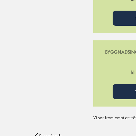
BYGGNADSIN
kl
Vi ser fram emot att t
Post navigation