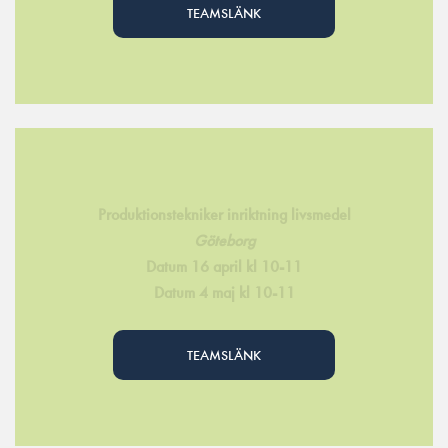
TEAMSLÄNK
Produktionstekniker inriktning livsmedel
Göteborg
Datum 16 april kl 10-11
Datum 4 maj kl 10-11
TEAMSLÄNK