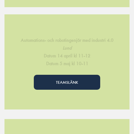
Automations- och robotingenjör med industri 4.0
Lund
Datum 14 april kl 11-12
Datum 5 maj kl 10-11
TEAMSLÄNK