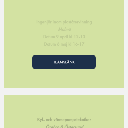
Ingenjör inom plaståtervinning
Malmö
Datum 9 april kl 12-13
Datum 6 maj kl 16-17
TEAMSLÄNK
Kyl- och värmepumpstekniker
Örebro & Östersund