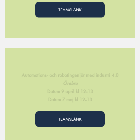
TEAMSLÄNK
Automations- och robotingenjör med industri 4.0
Örebro
Datum 9 april kl 12-13
Datum 7 maj kl 12-13
TEAMSLÄNK