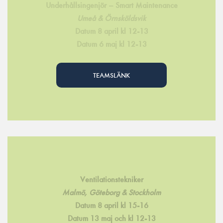
Underhållsingenjör – Smart Maintenance
Umeå & Örnsköldsvik
Datum 8 april kl 12-13
Datum 6 maj kl 12-13
TEAMSLÄNK
Ventilationstekniker
Malmö, Göteborg & Stockholm
Datum 8 april kl 15-16
Datum 13 maj och kl 12-13