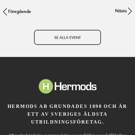
Nästa
Post navigation
Föregående
SE ALLA EVENT
HERMODS AB GRUNDADES 1898 OCH ÄR
ETT AV SVERIGES ÄLDSTA
UTBILDNINGSFÖRETAG.