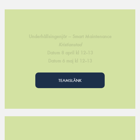
Underhållsingenjör – Smart Maintenance
Kristianstad
Datum 8 april kl 12-13
Datum 6 maj kl 12-13
TEAMSLÄNK