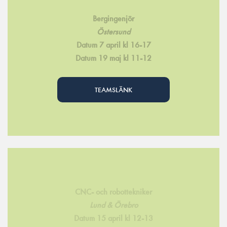
Bergingenjör
Östersund
Datum 7 april kl 16-17
Datum 19 maj kl 11-12
TEAMSLÄNK
CNC- och robottekniker
Lund & Örebro
Datum 15 april kl 12-13