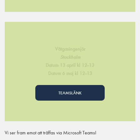
Vätgasingenjör
Stockholm
Datum 13 april kl 12-13
Datum 6 maj kl 12-13
TEAMSLÄNK
Vi ser fram emot att träffas via Microsoft Teams!