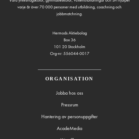
Våra yrkeshögskolor, gymnasieskolor, vuxenutbildningar och SFI hjälper
varje år över 70 000 personer med utbildning, coachning och
jobbmatchning.
Hermods Aktiebolag
Box 36
101 20 Stockholm
Org-nr: 556044-0017
ORGANISATION
Jobba hos oss
Pressrum
Hantering av personuppgifter
AcadeMedia