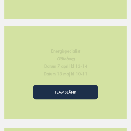
Energispecialist
Göteborg
Datum 7 april kl 13-14
Datum 13 maj kl 10-11
TEAMSLÄNK