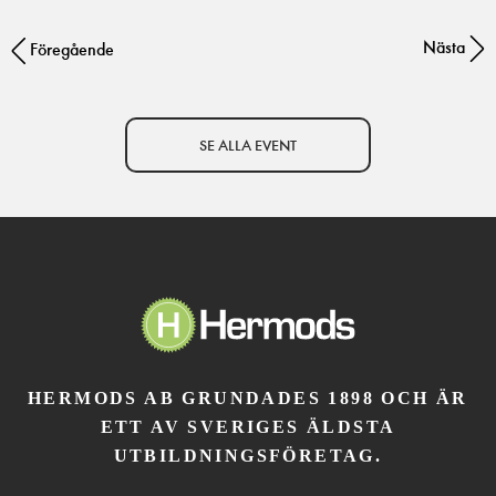
Nästa
Post navigation
Föregående
SE ALLA EVENT
HERMODS AB GRUNDADES 1898 OCH ÄR
ETT AV SVERIGES ÄLDSTA
UTBILDNINGSFÖRETAG.