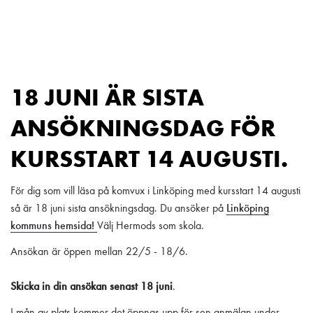
Main Navigation
18 JUNI ÄR SISTA
ANSÖKNINGSDAG FÖR
KURSSTART 14 AUGUSTI.
För dig som vill läsa på komvux i Linköping med kursstart 14 augusti
så är 18 juni sista ansökningsdag. Du ansöker på
Linköping
kommuns hemsida!
Välj Hermods som skola.
Ansökan är öppen mellan 22/5 - 18/6.
Skicka in din ansökan senast 18 juni
.
I mån av plats kommer det öppnas upp för sen anmälan under