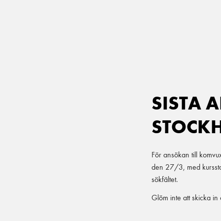
Main Navigation
SISTA
STOCK
För ansökan till komvu
den 27/3, med kurssta
sökfältet.
Glöm inte att skicka in