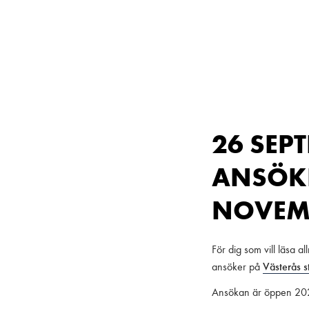
Main Navigation
26 SEP
ANSÖKN
NOVEM
För dig som vill läsa 
ansöker på
Västerås s
Ansökan är öppen 2