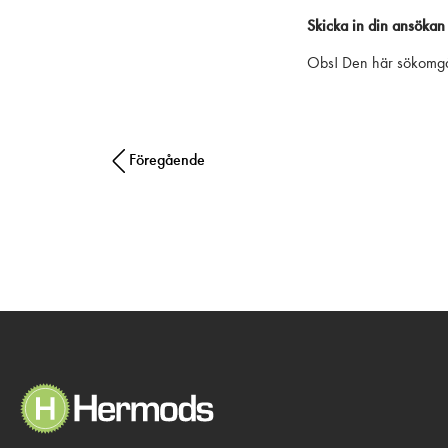
Skicka in din ansökan
Obs! Den här sökomgång
Post navigation
Föregående