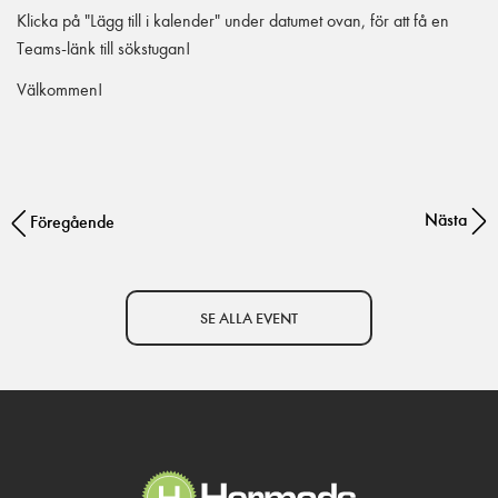
Klicka på "Lägg till i kalender" under datumet ovan, för att få en
Teams-länk till sökstugan!
Välkommen!
Nästa
Post navigation
Föregående
SE ALLA EVENT