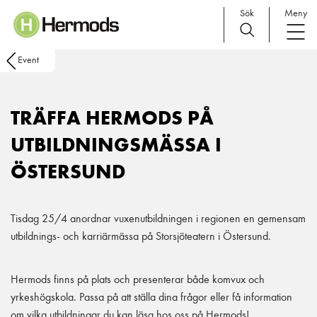
Sök
Meny
Main Navigation
Event
TRÄFFA HERMODS PÅ
UTBILDNINGSMÄSSA I
ÖSTERSUND
Tisdag 25/4 anordnar vuxenutbildningen i regionen en gemensam
utbildnings- och karriärmässa på Storsjöteatern i Östersund.
Hermods finns på plats och presenterar både komvux och
yrkeshögskola. Passa på att ställa dina frågor eller få information
om vilka utbildningar du kan läsa hos oss på Hermods!