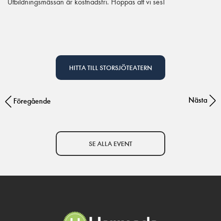
Utbildningsmässan är kostnadsfri. Hoppas att vi ses!
HITTA TILL STORSJÖTEATERN
Nästa
Post navigation
Föregående
SE ALLA EVENT