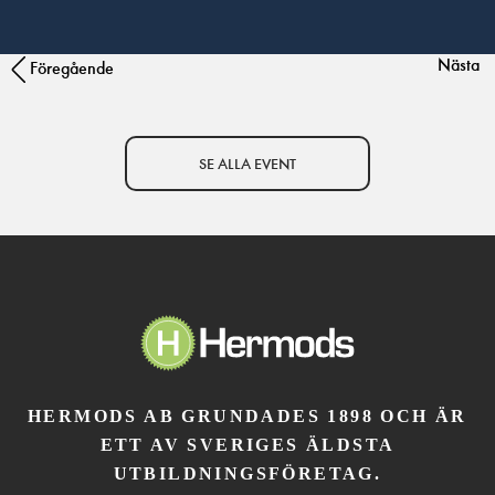
Nästa
Post navigation
Föregående
SE ALLA EVENT
HERMODS AB GRUNDADES 1898 OCH ÄR
ETT AV SVERIGES ÄLDSTA
UTBILDNINGSFÖRETAG.