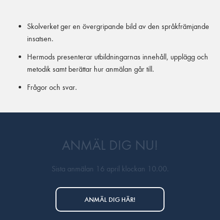
Skolverket ger en övergripande bild av den språkfrämjande
insatsen.
Hermods presenterar utbildningarnas innehåll, upplägg och
metodik samt berättar hur anmälan går till.
Frågor och svar.
ANMÄL DIG NU!
Sista anmälan 16 april klockan 10.00.
ANMÄL DIG HÄR!