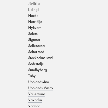
Järfälla
Lidingö
Nacka
Norrtälje
Nykvarn
Salem
Sigtuna
Sollentuna
Solna stad
Stockholms stad
Södertälje
Sundbyberg
Täby
Upplands-Bro
Upplands Väsby
Vallentuna
Vaxholm
Värmdö