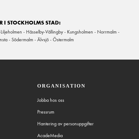
 I STOCKHOLMS STAD:
-Liljeholmen - Hässelby-Vällingby - Kungsholmen - Norrmalm -
nsta - Södermalm - Älvsjö - Östermalm
ORGANISATION
Jobba hos oss
Pressrum
Hantering av personuppgifter
AcadeMedia