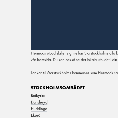
Hermods utbud skiljer sig mellan Storstockholms alla 
vår hemsida. Du kan också se det lokala utbudet i 
Länkar till Storstockholms kommuner som Hermods s
STOCKHOLMSOMRÅDET
Botkyrka
Danderyd
Huddinge
Ekerö