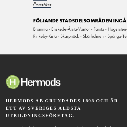
Österåker
FÖLJANDE STADSDELSOMRÅDEN INGÅR
Bromma - Enskede-Årsta-Vantör - Farsta - Hägersten
Rinkeby-Kista - Skarpnäck - Skärholmen - Spånga-Te
HERMODS AB GRUNDADES 1898 OCH ÄR
ETT AV SVERIGES ÄLDSTA
UTBILDNINGSFÖRETAG.