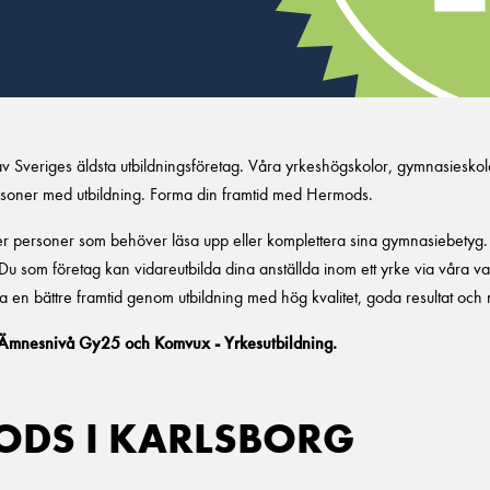
av Sveriges äldsta utbildningsföretag. Våra yrkeshögskolor, gymnasieskol
ersoner med utbildning. Forma din framtid med Hermods.
djer personer som behöver läsa upp eller komplettera sina gymnasiebetyg.
 Du som företag kan vidareutbilda dina anställda inom ett yrke via våra 
apa en bättre framtid genom utbildning med hög kvalitet, goda resultat oc
 Ämnesnivå Gy25 och Komvux - Yrkesutbildning.
DS I KARLSBORG