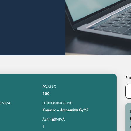
Sök
POÄNG
100
SNIVÅ
UTBILDNINGSTYP
Komvux – Ämnesnivå Gy25
ÄMNESNIVÅ
1