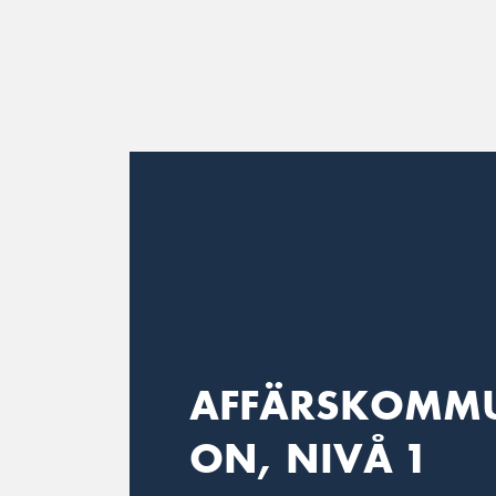
Main Navigation
AFFÄRSKOMMU
ON, NIVÅ 1