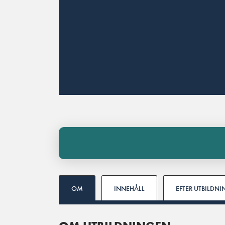
OM
INNEHÅLL
EFTER UTBILDN