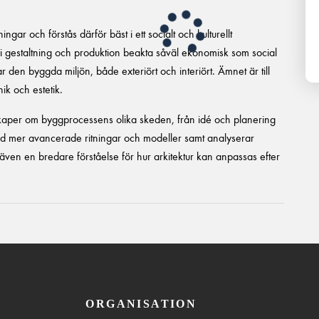
ningar och förstås därför bäst i ett socialt och kulturellt
i gestaltning och produktion beakta såväl ekonomisk som social
 den byggda miljön, både exteriört och interiört. Ämnet är till
ik och estetik.
skaper om byggprocessens olika skeden, från idé och planering
ed mer avancerade ritningar och modeller samt analyserar
 även en bredare förståelse för hur arkitektur kan anpassas efter
ORGANISATION