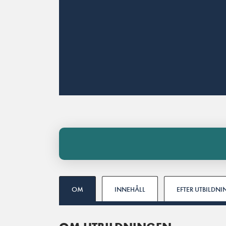
OM
INNEHÅLL
EFTER UTBILDN