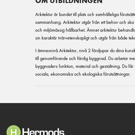
OM UTBILDNINGEN
Arkitektur är bundet till plats och samhälleliga förutsätt
sammanhang. Arkitektur utgår från ett behov och ska 
och miljömässig hållbarhet. Ämnet arkitektur behandlar
sin karaktär tvärvetenskapligt och utgår från både tekn
I ämnesnivå Arkitektur, nivå 2 fördjupar du dina kun
till genomförande och färdig byggnad. Du arbetar m
byggnaders funktion, material och gestaltning. Du får
sociala, ekonomiska och ekologiska förutsättningar.