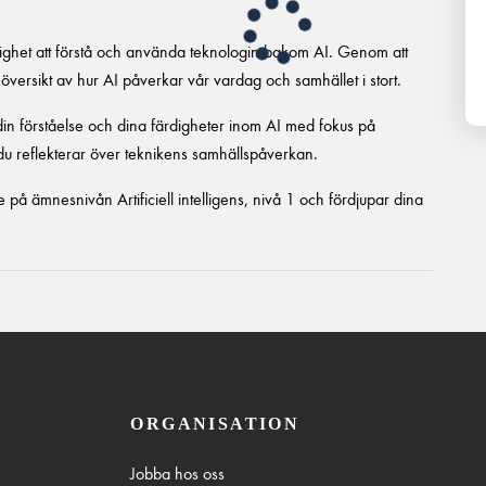
jlighet att förstå och använda teknologin bakom AI. Genom att
översikt av hur AI påverkar vår vardag och samhället i stort.
u din förståelse och dina färdigheter inom AI med fokus på
u reflekterar över teknikens samhällspåverkan.
e på ämnesnivån Artificiell intelligens, nivå 1 och fördjupar dina
ORGANISATION
Jobba hos oss