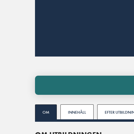
OM
INNEHÅLL
EFTER UTBILDN