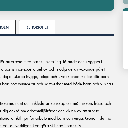
INGEN
BEHÖRIGHET
 för att arbeta med barns utveckling, lärande och trygghet i
 möta barns individuella behov och stödja deras växande på ett
du dig att skapa trygga, roliga och utvecklande miljöer där barn
r du bäst kommunicerar och samverkar med både barn och vuxna i
retiska moment och inkluderar kunskap om människors hälsa och
 dig också om arbetsmiljöfrågor och vikten av att arbeta
nationella riktlinjer för arbete med barn och unga. Genom denna
 där du verkligen kan göra skillnad i barns liv.