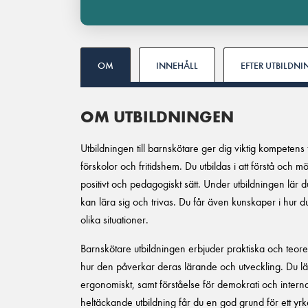
OM
INNEHÅLL
EFTER UTBILDN
OM UTBILDNINGEN
Utbildningen till barnskötare ger dig viktig kompetens
förskolor och fritidshem. Du utbildas i att förstå och
positivt och pedagogiskt sätt. Under utbildningen lär 
kan lära sig och trivas. Du får även kunskaper i hu
olika situationer.
Barnskötare utbildningen erbjuder praktiska och teo
hur den påverkar deras lärande och utveckling. Du lär
ergonomiskt, samt förståelse för demokrati och inter
heltäckande utbildning får du en god grund för ett yrke