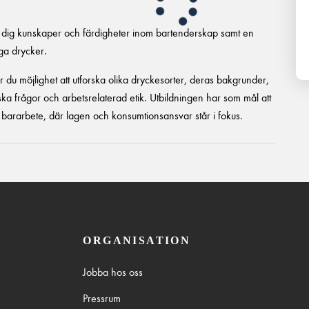
r dig kunskaper och färdigheter inom bartenderskap samt en
ga drycker.
r du möjlighet att utforska olika dryckesorter, deras bakgrunder,
iska frågor och arbetsrelaterad etik. Utbildningen har som mål att
ill bararbete, där lagen och konsumtionsansvar står i fokus.
ORGANISATION
Jobba hos oss
Pressrum