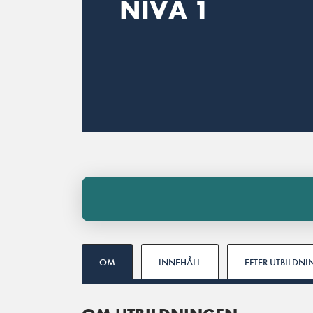
NIVÅ 1
OM
INNEHÅLL
EFTER UTBILDN