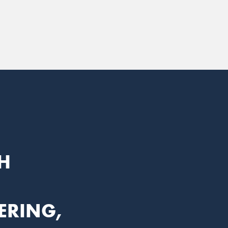
H
ERING,