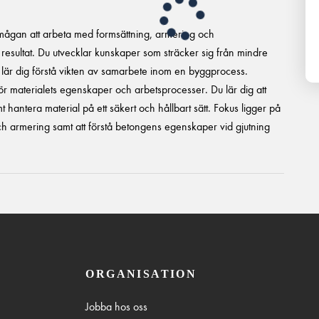
rmågan att arbeta med formsättning, armering och
t resultat. Du utvecklar kunskaper som sträcker sig från mindre
mt lär dig förstå vikten av samarbete inom en byggprocess.
ör materialets egenskaper och arbetsprocesser. Du lär dig att
 hantera material på ett säkert och hållbart sätt. Fokus ligger på
ch armering samt att förstå betongens egenskaper vid gjutning
ORGANISATION
Jobba hos oss