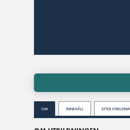
OM
INNEHÅLL
EFTER UTBILDN