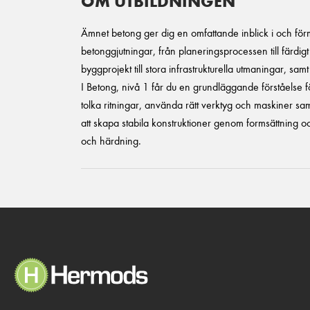
OM UTBILDNINGEN
Ämnet betong ger dig en omfattande inblick i och fö
betonggjutningar, från planeringsprocessen till färdig
byggprojekt till stora infrastrukturella utmaningar, sa
I Betong, nivå 1 får du en grundläggande förståelse f
tolka ritningar, använda rätt verktyg och maskiner samt
att skapa stabila konstruktioner genom formsättning o
och härdning.