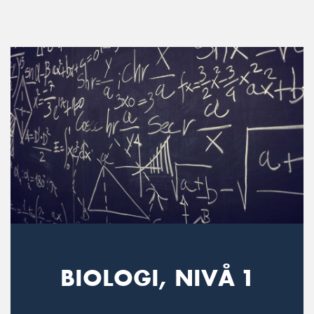
Main Navigation
BIOLOGI, NIVÅ 1