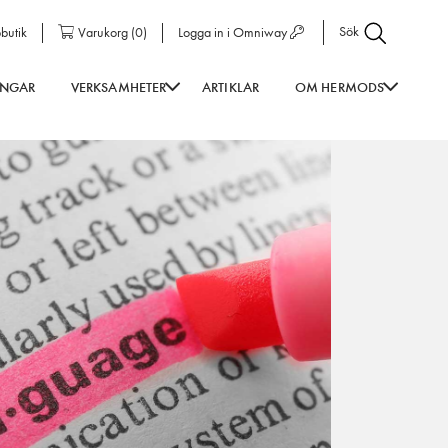
Sök
butik
Varukorg
(
0
)
Logga in i Omniway
INGAR
VERKSAMHETER
ARTIKLAR
OM HERMODS