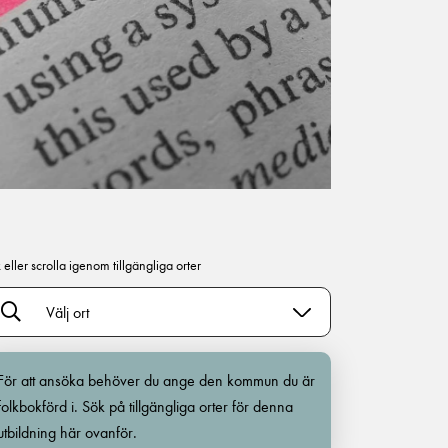
 eller scrolla igenom tillgängliga orter
Välj ort
För att ansöka behöver du ange den kommun du är
folkbokförd i. Sök på tillgängliga orter för denna
utbildning här ovanför.