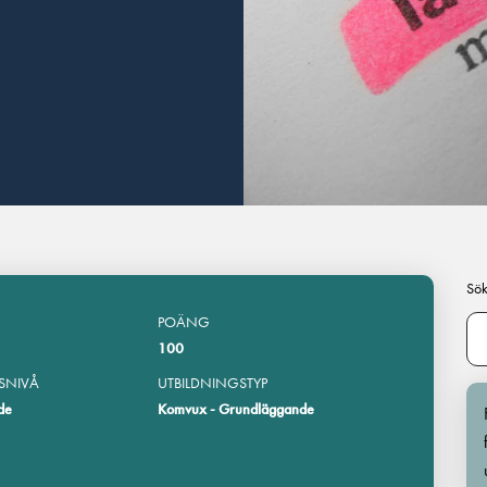
Sök
POÄNG
100
SNIVÅ
UTBILDNINGSTYP
de
Komvux - Grundläggande