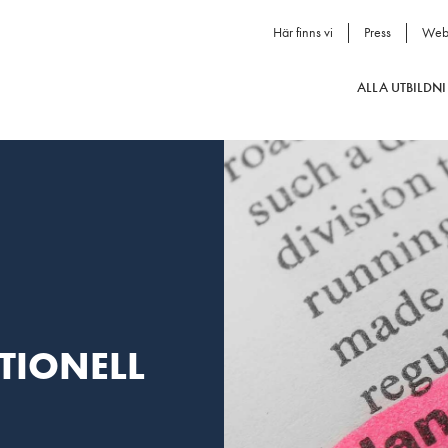
Här finns vi
Press
Web
ALLA UTBILDN
TIONELL