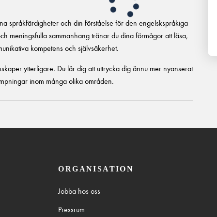
ina språkfärdigheter och din förståelse för den engelskspråkiga
och meningsfulla sammanhang tränar du dina förmågor att läsa,
mmunikativa kompetens och självsäkerhet.
skaper ytterligare. Du lär dig att uttrycka dig ännu mer nyanserat
llämpningar inom många olika områden.
ORGANISATION
Jobba hos oss
Pressrum