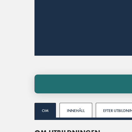
OM
INNEHÅLL
EFTER UTBILDN