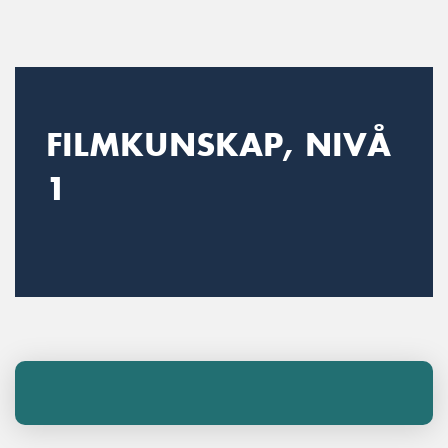
Main Navigation
FILMKUNSKAP, NIVÅ
1