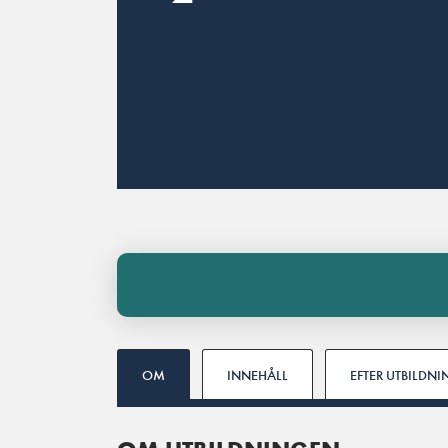
OM
INNEHÅLL
EFTER UTBILDN