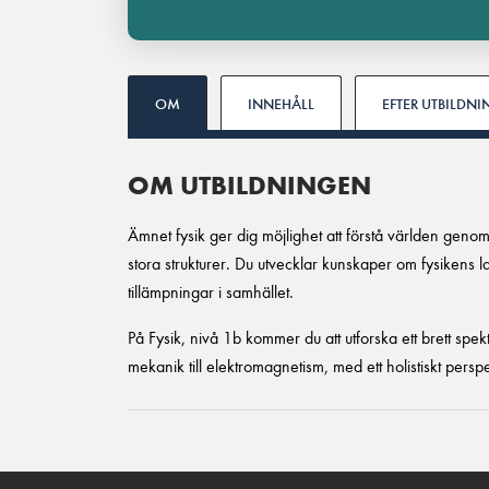
OM
INNEHÅLL
EFTER UTBILDN
OM UTBILDNINGEN
Ämnet fysik ger dig möjlighet att förstå världen genom 
stora strukturer. Du utvecklar kunskaper om fysikens 
tillämpningar i samhället.
På Fysik, nivå 1b kommer du att utforska ett brett spe
mekanik till elektromagnetism, med ett holistiskt perspe