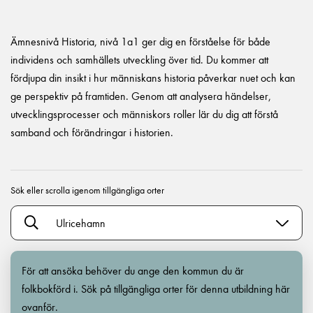
Ämnesnivå Historia, nivå 1a1 ger dig en förståelse för både
individens och samhällets utveckling över tid. Du kommer att
fördjupa din insikt i hur människans historia påverkar nuet och kan
ge perspektiv på framtiden. Genom att analysera händelser,
utvecklingsprocesser och människors roller lär du dig att förstå
samband och förändringar i historien.
Sök eller scrolla igenom tillgängliga orter
Ulricehamn
För att ansöka behöver du ange den kommun du är
folkbokförd i. Sök på tillgängliga orter för denna utbildning här
ovanför.