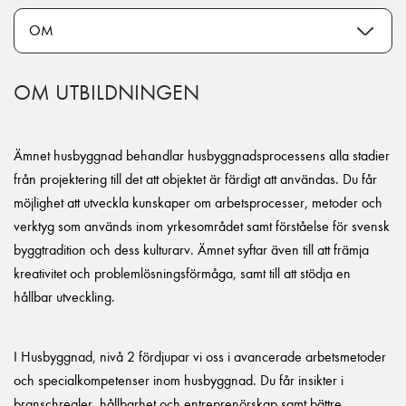
OM UTBILDNINGEN
Ämnet husbyggnad behandlar husbyggnadsprocessens alla stadier
från projektering till det att objektet är färdigt att användas. Du får
möjlighet att utveckla kunskaper om arbetsprocesser, metoder och
verktyg som används inom yrkesområdet samt förståelse för svensk
byggtradition och dess kulturarv. Ämnet syftar även till att främja
kreativitet och problemlösningsförmåga, samt till att stödja en
hållbar utveckling.
I Husbyggnad, nivå 2 fördjupar vi oss i avancerade arbetsmetoder
och specialkompetenser inom husbyggnad. Du får insikter i
branschregler, hållbarhet och entreprenörskap samt bättre