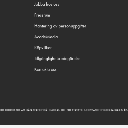
Jobba hos oss
Pressrum
Hantering av personuppgifter
AcadeMedia
Köpvillkor
Tillgänglighetsredogörelse
Kontakta oss
DER COOKIES FÖR ATT MÄTA TRAFIKEN PÅ HEMSIDAN OCH FÖR STATISTIK. INFORMATIONEN SOM SAMLAS IN Ä