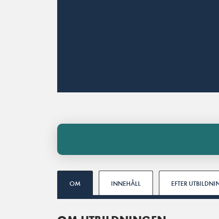
OM
INNEHÅLL
EFTER UTBILDN