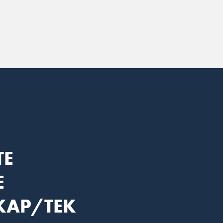
TE
E
KAP/TEK