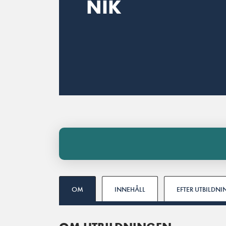
NIK
OM
INNEHÅLL
EFTER UTBILDN