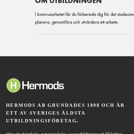
OM UTBILDNINGEN
I komvuxarbetet får du förbereda dig för det studieom
planera, genomföra och utvärdera ett arbete.
HERMODS AB GRUNDADES 1898 OCH ÄR
ETT AV SVERIGES ÄLDSTA
UTBILDNINGSFÖRETAG.
Våra yrkeshögskolor, gymnasieskolor, vuxenutbildningar och SFI hjälper