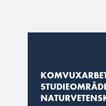
Main Navigation
KOMVUXARBE
STUDIEOMRÅD
NATURVETENS