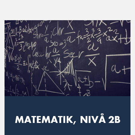
Main Navigation
MATEMATIK, NIVÅ 2B