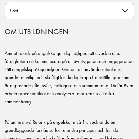
OM UTBILDNINGEN
Ämnet retorik på engelska ger dig möjlighet att utveckla dina
färdigheter i att kommunicera på ett övertygande och engagerande
sätt i engelskspråkiga miljöer. Genom att använda retorikens
grunder muntligt och skriftligt lär du dig skapa framställningar som
är anpassade efter syfte, mottagare och sammanhang. Du får även
arbeta processinriktat och analysera retorikens roll i olika
sammanhang.
På ämnesnivå Retorik på engelska, nivå 1 utvecklar du en
grundläggande förståelse för retoriska principer och hur de
tillämpas i muntliga och skriftliga framställningar, med fokus på