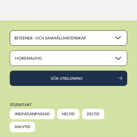
Main Navigation
BETEENDE- OCH SAMHÄLLSVETENSKAP
NORDMALING
SÖK UTBILDNING
STUDIETAKT
INDIVIDANPASSAD
HELTID
DELTID
HALVTID