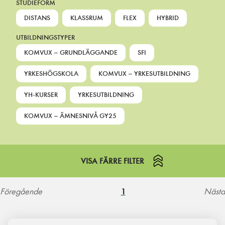
STUDIEFORM
DISTANS
KLASSRUM
FLEX
HYBRID
UTBILDNINGSTYPER
KOMVUX – GRUNDLÄGGANDE
SFI
YRKESHÖGSKOLA
KOMVUX – YRKESUTBILDNING
YH-KURSER
YRKESUTBILDNING
KOMVUX – ÄMNESNIVÅ GY25
VISA FÄRRE FILTER
Föregående
Nästa
1