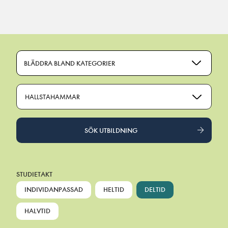
Main Navigation
BLÄDDRA BLAND KATEGORIER
HALLSTAHAMMAR
SÖK UTBILDNING
STUDIETAKT
INDIVIDANPASSAD
HELTID
DELTID
HALVTID