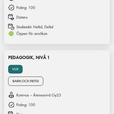
Poäng:
100
Distans
Studietakt:
Heltid, Deltid
Öppen för ansökan
PEDAGOGIK, NIVÅ 1
VUX
BARN OCH FRITID
Komvux – Ämnesnivå Gy25
Poäng:
100