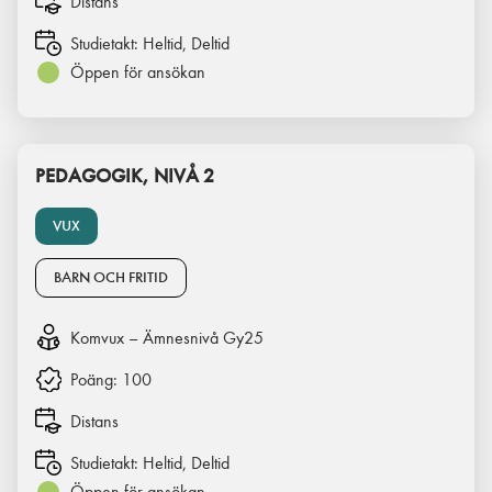
Distans
Studietakt:
Heltid, Deltid
Öppen för ansökan
PEDAGOGIK, NIVÅ 2
VUX
BARN OCH FRITID
Komvux – Ämnesnivå Gy25
Poäng:
100
Distans
Studietakt:
Heltid, Deltid
Öppen för ansökan