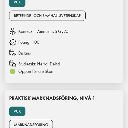
VUX
BETEENDE- OCH SAMHÄLLSVETENSKAP
Komvux – Ämnesnivå Gy25
Poäng:
100
Distans
Studietakt:
Heltid, Deltid
Öppen för ansökan
PRAKTISK MARKNADSFÖRING, NIVÅ 1
VUX
MARKNADSFÖRING