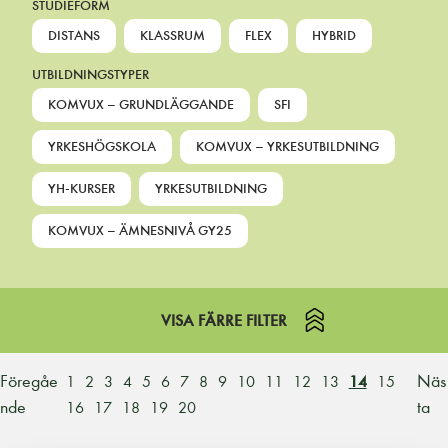
STUDIEFORM
DISTANS
KLASSRUM
FLEX
HYBRID
UTBILDNINGSTYPER
KOMVUX – GRUNDLÄGGANDE
SFI
YRKESHÖGSKOLA
KOMVUX – YRKESUTBILDNING
YH-KURSER
YRKESUTBILDNING
KOMVUX – ÄMNESNIVÅ GY25
VISA FÄRRE FILTER
Föregåe
Näs
1
2
3
4
5
6
7
8
9
10
11
12
13
14
15
nde
ta
16
17
18
19
20