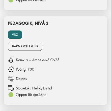
PEDAGOGIK, NIVÅ 3
VUX
BARN OCH FRITID
Komvux – Ämnesnivå Gy25
Poäng:
100
Distans
Studietakt:
Heltid, Deltid
Öppen för ansökan