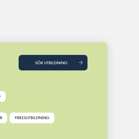
SÖK UTBILDNING
D
R
YRKESUTBILDNING