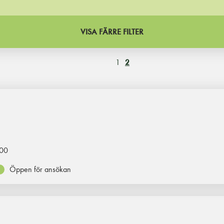
VISA FÄRRE FILTER
1
2
00
Öppen för ansökan