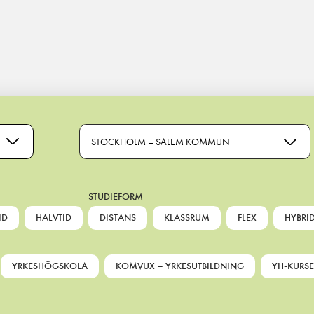
STOCKHOLM – SALEM KOMMUN
STUDIEFORM
ID
HALVTID
DISTANS
KLASSRUM
FLEX
HYBRI
YRKESHÖGSKOLA
KOMVUX – YRKESUTBILDNING
YH-KURSE