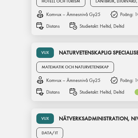
HOTELL OCH TURISM
LANTBRUK, DJURVÅRD,
Komvux – Ämnesnivå Gy25
Poäng:
1
Distans
Studietakt:
Heltid, Deltid
NATURVETENSKAPLIG SPECIALISE
VUX
MATEMATIK OCH NATURVETENSKAP
Komvux – Ämnesnivå Gy25
Poäng:
1
Distans
Studietakt:
Heltid, Deltid
NÄTVERKSADMINISTRATION, NI
VUX
DATA/IT