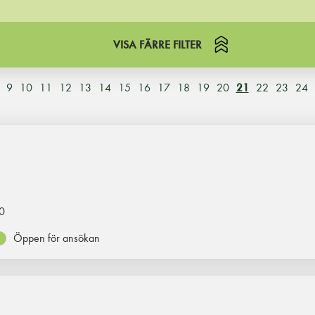
VISA FÄRRE FILTER
9
10
11
12
13
14
15
16
17
18
19
20
21
22
23
24
0
Öppen för ansökan