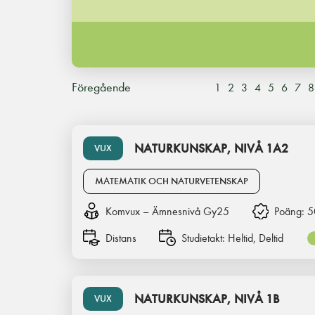
Föregående
1
2
3
4
5
6
7
8
NATURKUNSKAP, NIVÅ 1A2
VUX
MATEMATIK OCH NATURVETENSKAP
Komvux – Ämnesnivå Gy25
Poäng:
5
Distans
Studietakt:
Heltid, Deltid
NATURKUNSKAP, NIVÅ 1B
VUX