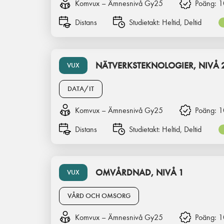
Komvux – Ämnesnivå Gy25
Poäng:
1
Distans
Studietakt:
Heltid, Deltid
NÄTVERKSTEKNOLOGIER, NIVÅ 
VUX
DATA/IT
Komvux – Ämnesnivå Gy25
Poäng:
1
Distans
Studietakt:
Heltid, Deltid
OMVÅRDNAD, NIVÅ 1
VUX
VÅRD OCH OMSORG
Komvux – Ämnesnivå Gy25
Poäng:
1