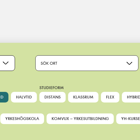
SÖK ORT
STUDIEFORM
ID
HALVTID
DISTANS
KLASSRUM
FLEX
HYBRI
YRKESHÖGSKOLA
KOMVUX – YRKESUTBILDNING
YH-KURSE