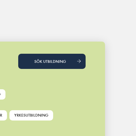
SÖK UTBILDNING
D
R
YRKESUTBILDNING