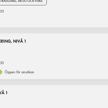
 TRÄDGÅRD, SKOG OCH FISKE
00
RING, NIVÅ 1
00
Öppen för ansökan
VÅ 1