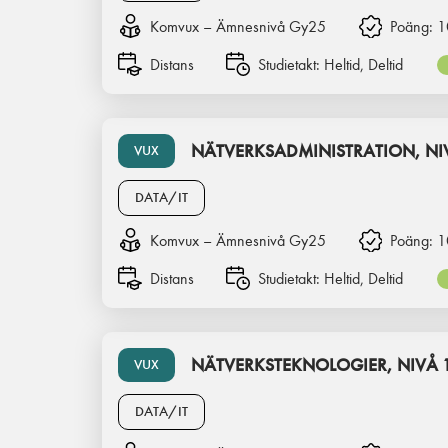
Komvux – Ämnesnivå Gy25
Poäng:
1
Distans
Studietakt:
Heltid, Deltid
NÄTVERKSADMINISTRATION, NI
VUX
DATA/IT
Komvux – Ämnesnivå Gy25
Poäng:
1
Distans
Studietakt:
Heltid, Deltid
NÄTVERKSTEKNOLOGIER, NIVÅ 
VUX
DATA/IT