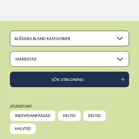
Main Navigation
BLÄDDRA BLAND KATEGORIER
MARIESTAD
SÖK UTBILDNING
STUDIETAKT
INDIVIDANPASSAD
HELTID
DELTID
HALVTID