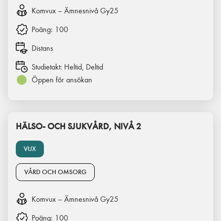
Komvux – Ämnesnivå Gy25
Poäng:
100
Distans
Studietakt:
Heltid, Deltid
Öppen för ansökan
HÄLSO- OCH SJUKVÅRD, NIVÅ 2
VUX
VÅRD OCH OMSORG
Komvux – Ämnesnivå Gy25
Poäng:
100