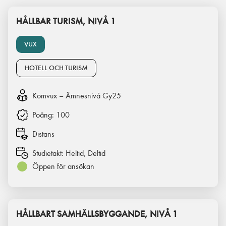
HÅLLBAR TURISM, NIVÅ 1
VUX
HOTELL OCH TURISM
Komvux – Ämnesnivå Gy25
Poäng:
100
Distans
Studietakt:
Heltid, Deltid
Öppen för ansökan
HÅLLBART SAMHÄLLSBYGGANDE, NIVÅ 1