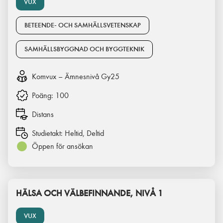
VUX
BETEENDE- OCH SAMHÄLLSVETENSKAP
SAMHÄLLSBYGGNAD OCH BYGGTEKNIK
Komvux – Ämnesnivå Gy25
Poäng:
100
Distans
Studietakt:
Heltid, Deltid
Öppen för ansökan
HÄLSA OCH VÄLBEFINNANDE, NIVÅ 1
VUX