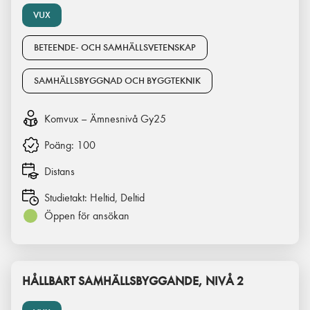
VUX
BETEENDE- OCH SAMHÄLLSVETENSKAP
SAMHÄLLSBYGGNAD OCH BYGGTEKNIK
Komvux – Ämnesnivå Gy25
Poäng:
100
Distans
Studietakt:
Heltid, Deltid
Öppen för ansökan
HÅLLBART SAMHÄLLSBYGGANDE, NIVÅ 2