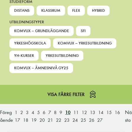
STUDIEFORM
DISTANS
KLASSRUM
FLEX
HYBRID
UTBILDNINGSTYPER
KOMVUX – GRUNDLÄGGANDE
SFI
YRKESHÖGSKOLA
KOMVUX – YRKESUTBILDNING
YH-KURSER
YRKESUTBILDNING
KOMVUX – ÄMNESNIVÅ GY25
VISA FÄRRE FILTER
Föreg
Nä
1
2
3
4
5
6
7
8
9
10
11
12
13
14
15
16
ående
sta
17
18
19
20
21
22
23
24
25
26
27