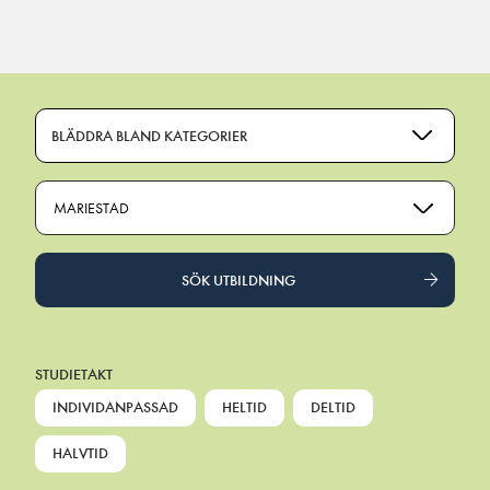
Main Navigation
BLÄDDRA BLAND KATEGORIER
MARIESTAD
SÖK UTBILDNING
STUDIETAKT
INDIVIDANPASSAD
HELTID
DELTID
HALVTID