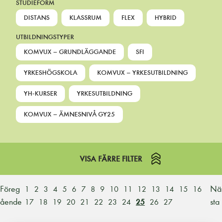
STUDIEFORM
DISTANS
KLASSRUM
FLEX
HYBRID
UTBILDNINGSTYPER
KOMVUX – GRUNDLÄGGANDE
SFI
YRKESHÖGSKOLA
KOMVUX – YRKESUTBILDNING
YH-KURSER
YRKESUTBILDNING
KOMVUX – ÄMNESNIVÅ GY25
VISA FÄRRE FILTER
Föreg
Nä
1
2
3
4
5
6
7
8
9
10
11
12
13
14
15
16
ående
sta
17
18
19
20
21
22
23
24
25
26
27