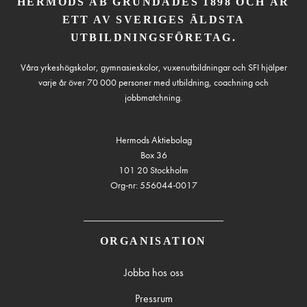
HERMODS AB GRUNDADES 1898 OCH ÄR
ETT AV SVERIGES ÄLDSTA
UTBILDNINGSFÖRETAG.
Våra yrkeshögskolor, gymnasieskolor, vuxenutbildningar och SFI hjälper
varje år över 70 000 personer med utbildning, coachning och
jobbmatchning.
Hermods Aktiebolag
Box 36
101 20 Stockholm
Org-nr: 556044-0017
ORGANISATION
Jobba hos oss
Pressrum