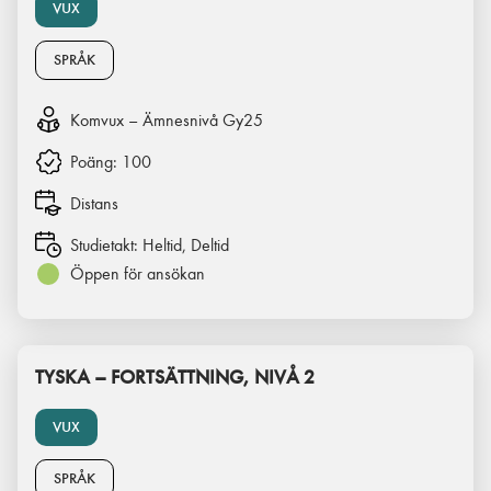
VUX
SPRÅK
Komvux – Ämnesnivå Gy25
Poäng:
100
Distans
Studietakt:
Heltid, Deltid
Öppen för ansökan
TYSKA – FORTSÄTTNING, NIVÅ 2
VUX
SPRÅK