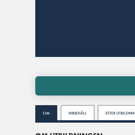
OM
INNEHÅLL
EFTER UTBILDN