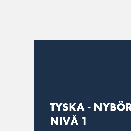
Main Navigation
TYSKA - NYBÖ
NIVÅ 1