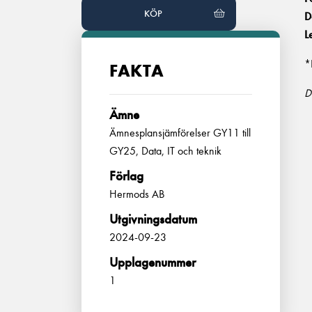
KÖP
D
L
*
FAKTA
D
Ämne
Ämnesplansjämförelser GY11 till
GY25, Data, IT och teknik
Förlag
Hermods AB
Utgivningsdatum
2024-09-23
Upplagenummer
1