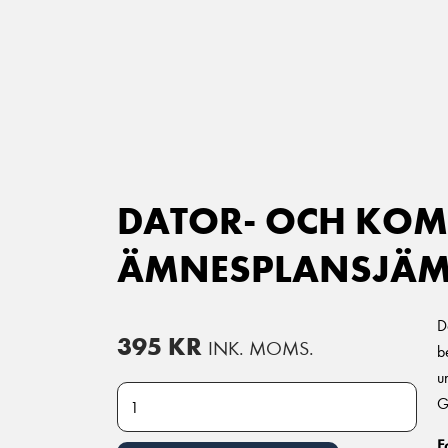
Main Navigation
DATOR- OCH KOM
ÄMNESPLANSJÄMF
D
395
KR
INK. MOMS.
b
u
Dator- och kommunikationsteknik - Ämnesplansjämfö
G
F