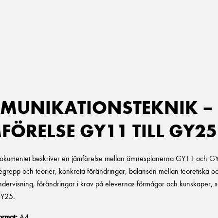
MUNIKATIONSTEKNIK –
ÖRELSE GY11 TILL GY25
okumentet beskriver en jämförelse mellan ämnesplanerna GY11 och GY2
egrepp och teorier, konkreta förändringar, balansen mellan teoretiska och
ndervisning, förändringar i krav på elevernas förmågor och kunskaper, sam
relse GY11 till GY25 mängd
Y25.
ormat:
A4