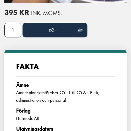
395
KR
INK. MOMS.
Försäljning och kundservice - Ämnesplansjämförelse GY11 till GY25
KÖP
FAKTA
Ämne
Ämnesplansjämförelser GY11 till GY25, Butik,
administration och personal
Förlag
Hermods AB
Utgivningsdatum