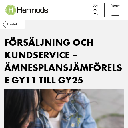
Sök
Meny
Main Navigation
Produkt
FÖRSÄLJNING OCH
KUNDSERVICE –
ÄMNESPLANSJÄMFÖRELS
E GY11 TILL GY25