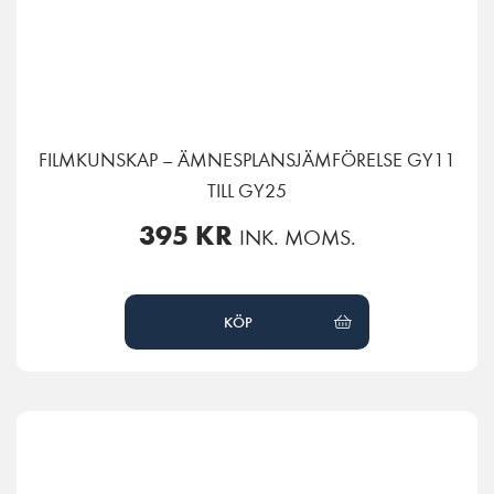
FILMKUNSKAP – ÄMNESPLANSJÄMFÖRELSE GY11
TILL GY25
395
KR
INK. MOMS.
KÖP