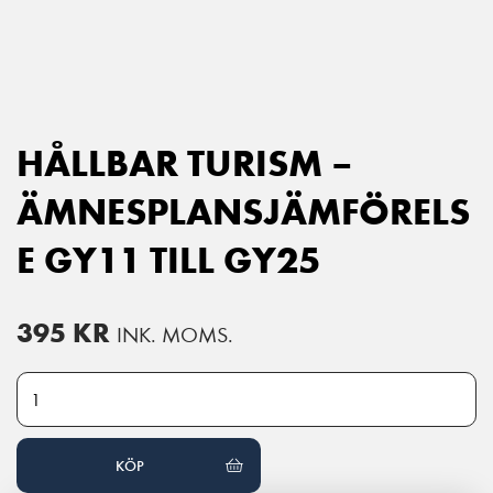
Main Navigation
HÅLLBAR TURISM –
ÄMNESPLANSJÄMFÖRELS
E GY11 TILL GY25
395
KR
INK. MOMS.
Hållbar turism - Ämnesplansjämförelse GY11 till GY25 mängd
KÖP