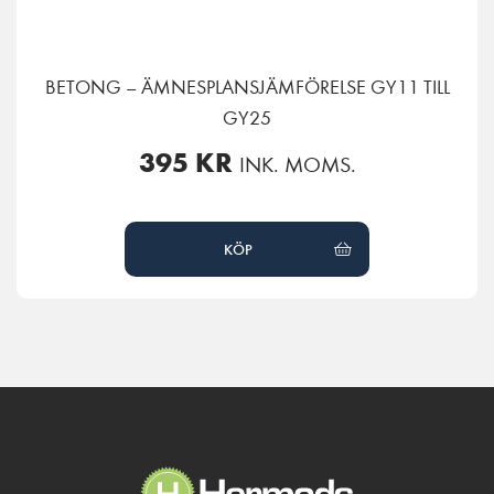
BETONG – ÄMNESPLANSJÄMFÖRELSE GY11 TILL
GY25
395
KR
INK. MOMS.
KÖP