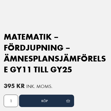
Main Navigation
MATEMATIK –
FÖRDJUPNING –
ÄMNESPLANSJÄMFÖRELS
E GY11 TILL GY25
395
KR
INK. MOMS.
Matematik - fördjupning - Ämnesplansjämförelse GY11 till GY25 mä
KÖP