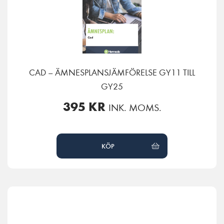
CAD – ÄMNESPLANSJÄMFÖRELSE GY11 TILL
GY25
395
KR
INK. MOMS.
KÖP