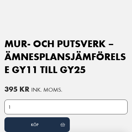
Main Navigation
MUR- OCH PUTSVERK –
ÄMNESPLANSJÄMFÖRELS
E GY11 TILL GY25
395
KR
INK. MOMS.
Mur- och putsverk - Ämnesplansjämförelse GY11 till GY25 mängd
KÖP