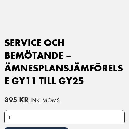
Main Navigation
SERVICE OCH
BEMÖTANDE –
ÄMNESPLANSJÄMFÖRELS
E GY11 TILL GY25
395
KR
INK. MOMS.
Service och bemötande - Ämnesplansjämförelse GY11 till GY25 män