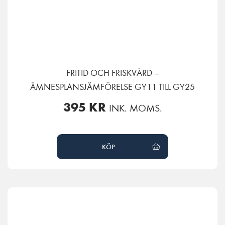
FRITID OCH FRISKVÅRD –
ÄMNESPLANSJÄMFÖRELSE GY11 TILL GY25
395
KR
INK. MOMS.
KÖP