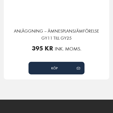
ANLÄGGNING – ÄMNESPLANSJÄMFÖRELSE
GY11 TILL GY25
395
KR
INK. MOMS.
KÖP