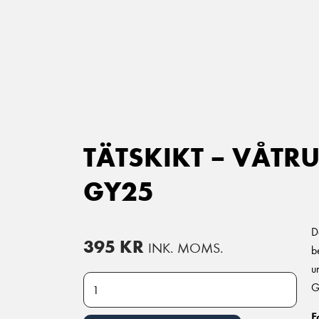
Main Navigation
TÄTSKIKT – VÅTR
GY25
D
395
KR
INK. MOMS.
b
u
Tätskikt - våtrum - Ämnesplansjämförelse GY11 till
G
F