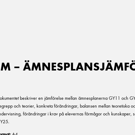
UM – ÄMNESPLANSJÄMFÖR
okumentet beskriver en jämförelse mellan ämnesplanerna GY11 och GY2
egrepp och teorier, konkreta förändringar, balansen mellan teoretiska och
ndervisning, förändringar i krav på elevernas förmågor och kunskaper, sam
 GY25 mängd
Y25.
ormat:
A4