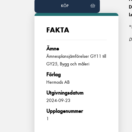
KÖP
D
L
*
FAKTA
D
Ämne
Ämnesplansjämförelser GY11 till
GY25, Bygg och måleri
Förlag
Hermods AB
Utgivningsdatum
2024-09-23
Upplagenummer
1