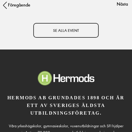
Nästa
Post navigation
Föregående
SE ALLA EVENT
HERMODS AB GRUNDADES 1898 OCH ÄR
ETT AV SVERIGES ÄLDSTA
UTBILDNINGSFÖRETAG.
Våra yrkeshögskolor, gymnasieskolor, vuxenutbildningar och SFI hjälper