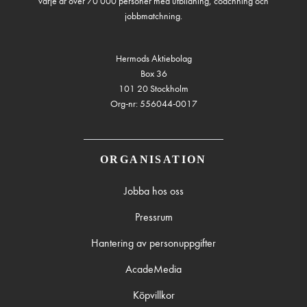
varje år över 70 000 personer med utbildning, coachning och
jobbmatchning.
Hermods Aktiebolag
Box 36
101 20 Stockholm
Org-nr: 556044-0017
ORGANISATION
Jobba hos oss
Pressrum
Hantering av personuppgifter
AcadeMedia
Köpvillkor