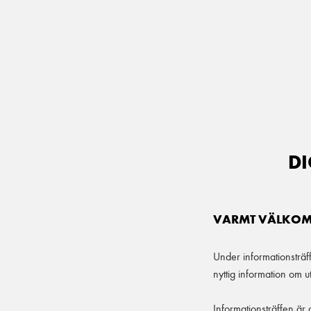
Main Navigation
DI
VARMT VÄLKOMM
Under informationsträf
nyttig information om ut
Informationsträffen är