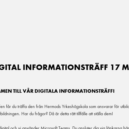
GITAL INFORMATIONSTRÄFF 17 
EN TILL VÅR DIGITALA INFORMATIONSTRÄFF!
fen får du träffa den från Hermods Yrkeshögskola som ansvarar för utbil
bildningen. Har du frågor? Då är detta rätt tillfälle att ställa dem!
 digital och vi använder Microsoft Teams. Du ansluter dig via länkarna hä