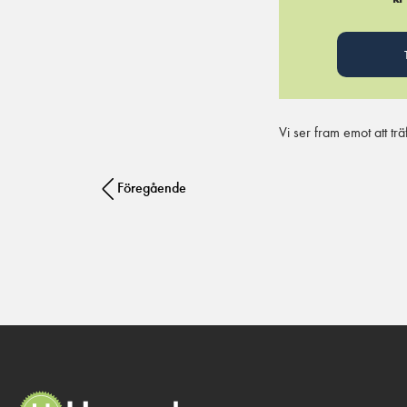
Vi ser fram emot att t
Post navigation
Föregående