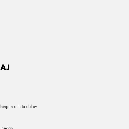
MAJ
dningen och ta del av
r nedan.