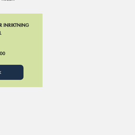
R INRIKTNING
L
.00
K