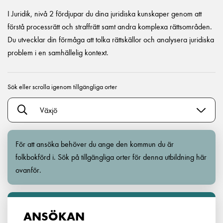
I Juridik, nivå 2 fördjupar du dina juridiska kunskaper genom att
förstå processrätt och straffrätt samt andra komplexa rättsområden.
Du utvecklar din förmåga att tolka rättskällor och analysera juridiska
problem i en samhällelig kontext.
Sök eller scrolla igenom tillgängliga orter
Växjö
För att ansöka behöver du ange den kommun du är
folkbokförd i. Sök på tillgängliga orter för denna utbildning här
ovanför.
ANSÖKAN