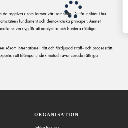
m de regelverk som formar vårt samhälle. Du får insikter i hur
 rättsstatens fundament och demokratiska principer. Ämnet
idikens verktyg för att analysera och hantera rättsliga
n såsom internationell rätt och fördjupad straff- och processrätt.
pertis i att tillämpa juridisk metod i avancerade rättsliga
ORGANISATION
Jobba hos oss