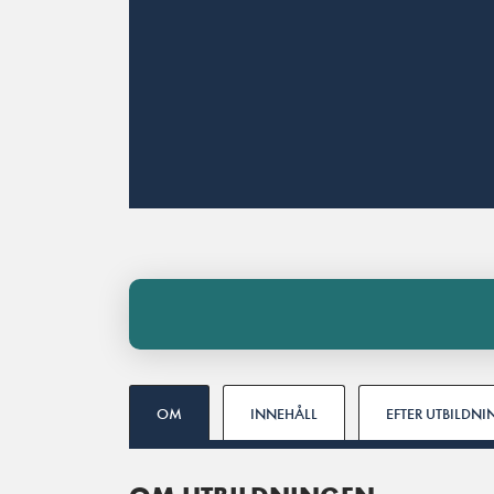
OM
INNEHÅLL
EFTER UTBILDN