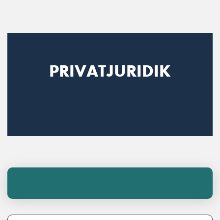
Main Navigation
PRIVATJURIDIK